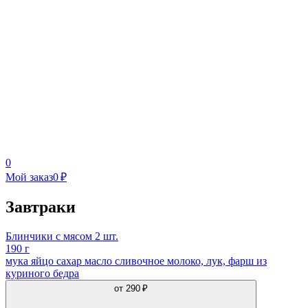
0
Мой заказ
0 ₽
Завтраки
Блинчики с мясом 2 шт.
190 г
мука яйцо сахар масло сливочное молоко, лук, фарш из
куриного бедра
от
290 ₽