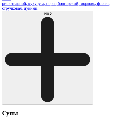
рис отварной, кукуруза, перец болгарский, морковь, фасоль
стручковая, цукини.
190 ₽
Супы