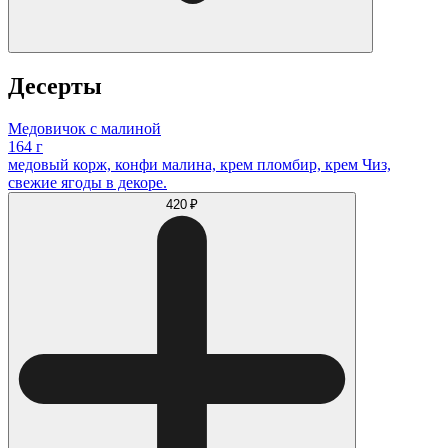
Десерты
Медовичок с малиной
164 г
медовый корж, конфи малина, крем пломбир, крем Чиз,
свежие ягоды в декоре.
420 ₽