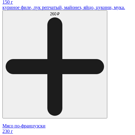
150 г
куриное филе, лук репчатый, майонез, яйцо, цукини, мука.
260 ₽
Мясо по-французски
230 г