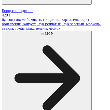
Борщ с говядиной
420 г
бульон говяжий, мякоть говядины, картофель, перец
болгарский, капуста, лук репчатый, лук зеленый, морковь,
свекла, томат, микс зелени, чеснок.
от
310 ₽