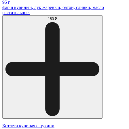
95 г
фарш куриный, лук жареный, батон, сливки, масло
растительное.
180 ₽
Котлета куриная с цукини