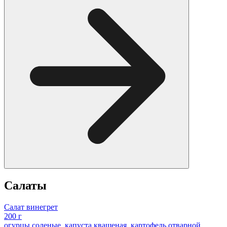
Салаты
Салат винегрет
200 г
огурцы соленые, капуста квашеная, картофель отварной,