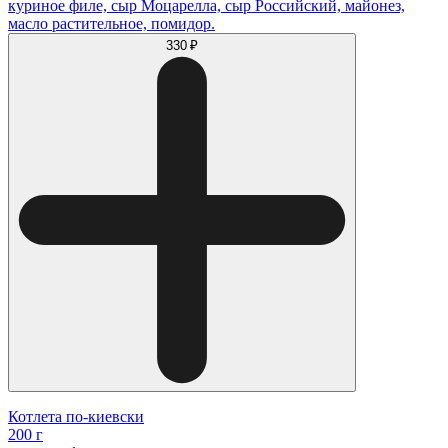
куриное филе, сыр Моцарелла, сыр Российский, майонез,
масло растительное, помидор.
330 ₽
Котлета по-киевски
200 г