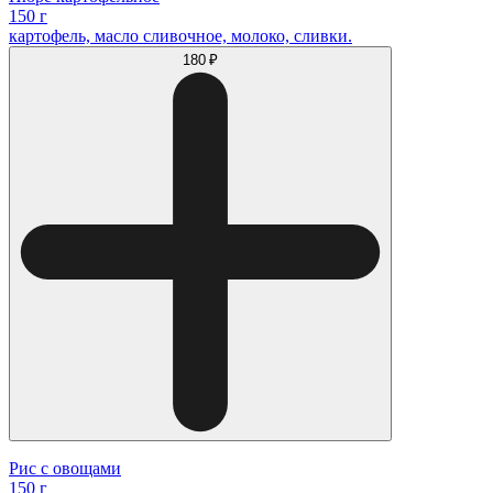
150 г
картофель, масло сливочное, молоко, сливки.
180 ₽
Рис с овощами
150 г