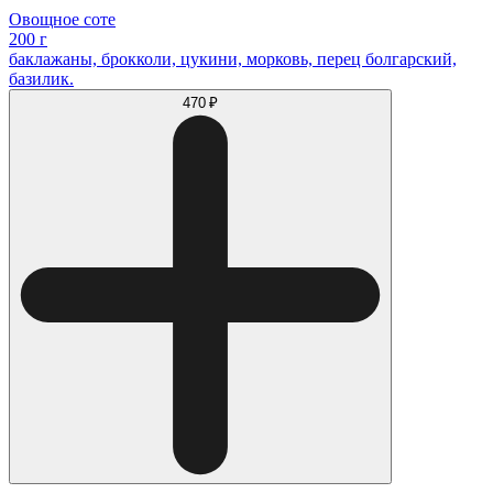
Овощное соте
200 г
баклажаны, брокколи, цукини, морковь, перец болгарский,
базилик.
470 ₽