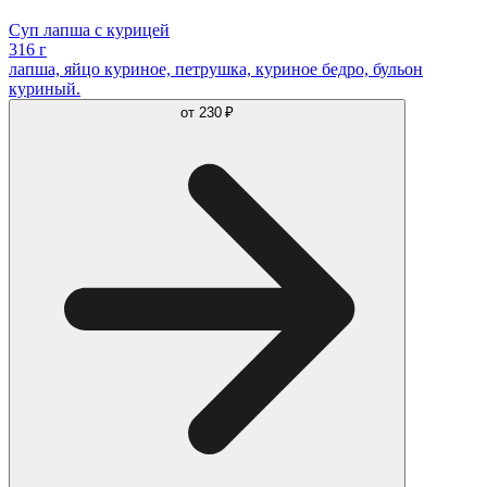
Суп лапша с курицей
316 г
лапша, яйцо куриное, петрушка, куриное бедро, бульон
куриный.
от
230 ₽