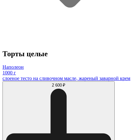
Торты целые
Наполеон
1000 г
слоеное тесто на сливочном масле, жареный заварной крем
2 600 ₽