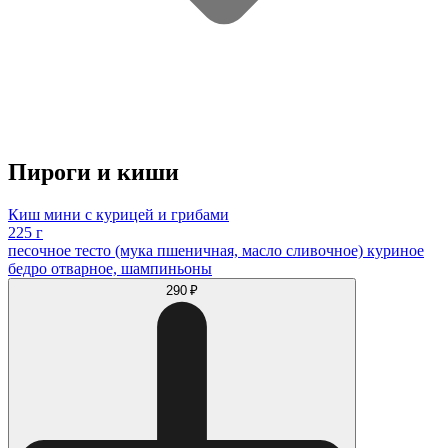
Пироги и киши
Киш мини с курицей и грибами
225 г
песочное тесто (мука пшеничная, масло сливочное) куриное
бедро отварное, шампиньоны
290 ₽